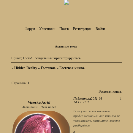
Форум
Участники
Поиск
Регистрация
Войти
Активные темы
Привет, Гость!
Войдите
или
зарегистрируйтесь
.
»
Hidden Reality
»
Гостевая.
»
Гостевая книга.
Страница:
1
Гостевая книга.
Поделиться
2011-03-
1
Victorica Asriel
14 17:27:21
.Нет боли - Нет побед
Если у вас есть какие-то
предложения или вас что-то не
устраивает, напишите, вместе
разберёмся.
0